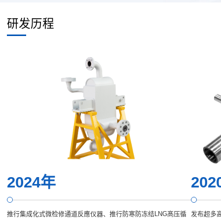
研发历程
2024年
202
推行集成化式微检修通道反應仪器、推行防寒防冻结LNG髙压循
发布超多