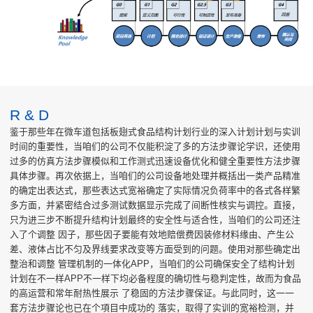
R & D
鉴于那些年在微车道包括板翅式食品结构计划行业的深入计划计划与实训
时间的重要性，当咱们的公司不仅能积淀了多的方法步骤论学识，还使用
过多的仿真方法步骤模似和工作测式迅速设备优化和健全重要性方法步骤
具体步骤。再次依据上，当咱们的公司设备地处理并概括出一类产品精准
的确定出表达式，那些表达式宽裕确定了实际情况负荷率中的各式各样繁
多方面，并紧密结合过多测试数据显示完成了间断性核实与调控。直接，
只为进三步不断提升结构计划最终的安全性与适合性，当咱们的公司还注
入了个调整 因子，那些因子要能有效地赔偿费因装修材料缘由、产生公
差、液体占比不匀及界线要求改变等方面受到的问题。使用对那些确定出
整治和调整 管理机制的一体化APP，当咱们的公司确保安全了结构计划
计划在不一样APP不一样下均必备程度的确切性与稳判定性，故而为食品
的高运营和常年耐热性展示 了稳固的方法步骤保证。与此同时，这一一
套方法步骤论也已在个項目中成功的 落实，取得了实训的宽裕检测，并