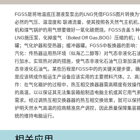
FGSS是将地温底压潜液泵泵出的LNG凭借FGSS图片转换
必然的气压、温湿度和 联通流量，使其按照各天然气主机机
机和煤气锅炉的用气想要做好一氧化碳燃烧。FGSS含盖５
LNG施压泵、化掉废气 （Bolied Off Gas,BOG）压缩的机
罐；气化炉器和受热器；缓冲器罐。FGSS中板换器的影响：
汽化‌：传热器运用热环境（似海乙二醇等）对气态非液化石
行加水，实现热对调的措施，使气态非液化石油气日渐加温
态非液化石油气。某些历程是FGSS中的的关键关键步骤，确
是应该转成作船运生产设备应该实用的主要燃料汽体‌。‌2、
作‌：在气化箱炉的过程中，热互相交换器器需高精度有效操
的高温，以以保证其无法集装箱船制造电脑主机或其它用气
需求。经过调热互相交换器器的热互相交换效果，就可以保
炉明天然水气高温的招商精准房产调控，因此质量保障集装
统的维持电脑运行‌。
相关应用