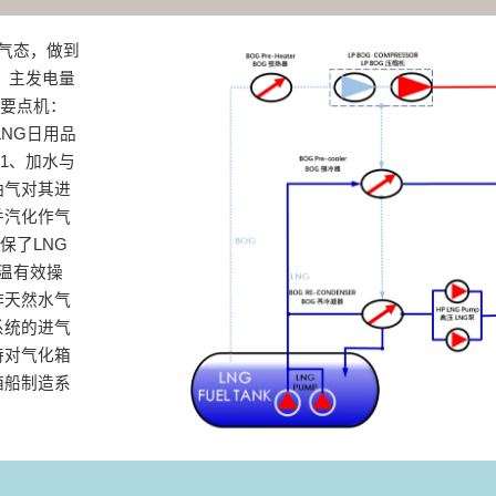
为气态，做到
、主发电量
种要点机：
；LNG日用品
1、加水与
油气对其进
并汽化作气
保了LNG
高温有效操
作天然水气
系统的进气
持对气化箱
箱船制造系