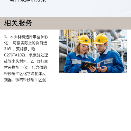
相关服务
1、木头材料选泽丰富多彩
化： 可据实际上的负荷选
316L、双相钢、哈
C276TA10Zr、氢氟酸处理
硅等木头材料。2、目标器
材来样加工化： 包含微的
检修缓冲区化学流化床反
馈器、微的检修缓冲区混
后器、微的检修缓冲区板
换器、管式化学流化床反
馈器等环保设备。3、APP
样式刚性化： 多重流道组
成构思，可多股注塑产
品，系统盘控温，可保证
单一实用的或两组并联实
用的。4、收回长宽高规格