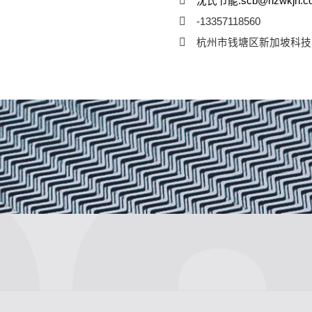
沈氏节能:scb@hzwkjn.c
-13357118560
杭州市钱塘区新加坡科技