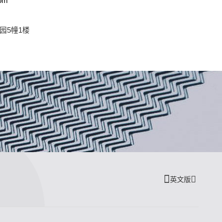
om
园5幢1楼
英文版