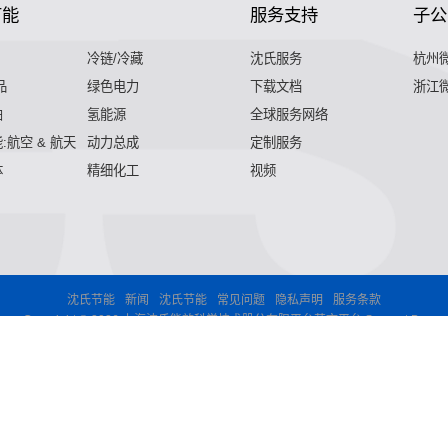
节能
服务支持
子公
冷链/冷藏
沈氏服务
杭州
品
绿色电力
下载文档
浙江
舶
氢能源
全球服务网络
:航空 & 航天
动力总成
定制服务
体
精细化工
视频
沈氏节能
新闻
沈氏节能
常见问题
隐私声明
服务条款
Copyright © 2026 上海沈氏能效科学技术股分有限平台英文平台 Support By
,气化器,高效换热器,印刷电路板式换热器,热水换热器,水冷换热器
印刷电路板式换热器,热水换热器,水冷换热器,油冷换热器,污水换热
水换热器,水冷换热器,油冷换热器,污水换热器,热水机换热器"
微混
油冷换热器,污水换热器,热水机换热器"
微混合器,管式反应器,加氢